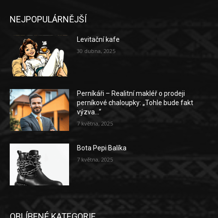
NEJPOPULÁRNĚJŠÍ
Levitační kafe
30 dubna, 2025
Perníkáři – Realitní makléř o prodeji
perníkové chaloupky: „Tohle bude fakt
výzva…“
7 května, 2025
Bota Pepi Balíka
7 května, 2025
OBLÍBENÉ KATEGORIE