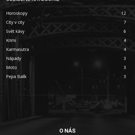
Horoskopy
12
City v city
7
Svět kávy
6
Krimi
4
Karmasutra
4
Nápady
3
Moto
3
Pepa Balík
3
O NÁS