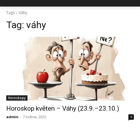
Tags
Váhy
Tag:
váhy
Horoskopy
Horoskop květen – Váhy (23.9.–23.10.)
admin
-
7 května, 2025
0