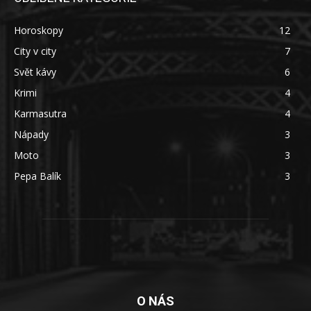
Horoskopy
12
City v city
7
Svět kávy
6
Krimi
4
Karmasutra
4
Nápady
3
Moto
3
Pepa Balík
3
O NÁS