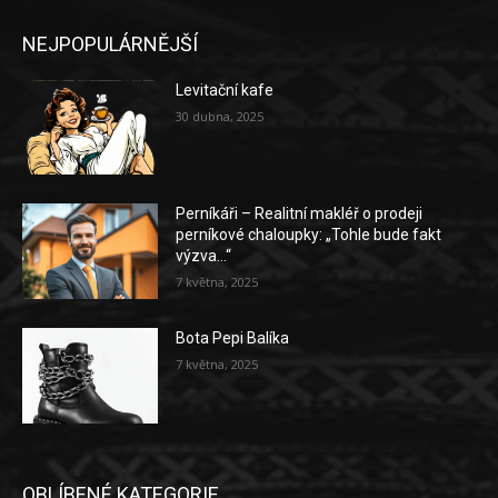
NEJPOPULÁRNĚJŠÍ
Levitační kafe
30 dubna, 2025
Perníkáři – Realitní makléř o prodeji
perníkové chaloupky: „Tohle bude fakt
výzva…“
7 května, 2025
Bota Pepi Balíka
7 května, 2025
OBLÍBENÉ KATEGORIE